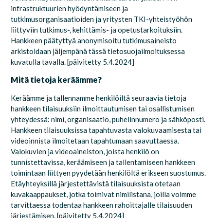
infrastruktuurien hyödyntämiseen ja
tutkimusorganisaatioiden ja yritysten TKI-yhteistyöhön
liittyviin
tutkimus-, kehittämis- ja opetustarkoituksiin.
Hankkeen päätyttyä anonymisoitu tutkimusaineisto
arkistoidaan jäljempänä tässä tietosuojailmoituksessa
kuvatulla tavalla. [päivitetty 5.4.2024]
Mitä tietoja keräämme?
Keräämme ja tallennamme henkilöiltä seuraavia tietoja
hankkeen tilaisuuksiin ilmoittautumisen tai osallistumisen
yhteydessä: nimi, organisaatio, puhelinnumero ja sähköposti.
Hankkeen tilaisuuksissa tapahtuvasta valokuvaamisesta tai
videoinnista ilmoitetaan tapahtumaan saavuttaessa.
Valokuvien ja videoaineiston, joista henkilö on
tunnistettavissa, keräämiseen ja tallentamiseen hankkeen
toimintaan liittyen pyydetään henkilöltä erikseen suostumus.
Etäyhteyksillä järjestettävistä tilaisuuksista otetaan
kuvakaappaukset, jotka toimivat nimilistana, joilla voimme
tarvittaessa todentaa hankkeen rahoittajalle tilaisuuden
järjestämisen.
[päivitetty 5.4.2024]