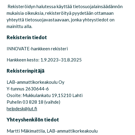
Rekisteröidyn halutessa käyttää tietosuojalainsäädännön
mukaisia oikeuksia, rekisteröityä pyydetään ottamaan
yhteyttä tietosuojavastaavaan, jonka yhteystiedot on
mainittu alla.
Rekisterin tiedot
INNOVATE-hankkeen rekisteri
Hankkeen kesto: 1.9.2023–31.8.2025
Rekisterinpitäjä
LAB-ammattikorkeakoulu Oy
Y-tunnus 2630644-6
Osoite: Mukkulankatu 19,15210 Lahti
Puhelin 03 828 18 (vaihde)
helpdesk@lut.fi
Yhteyshenkilön tiedot
Martti Mäkimattila, LAB-ammattikorkeakoulu