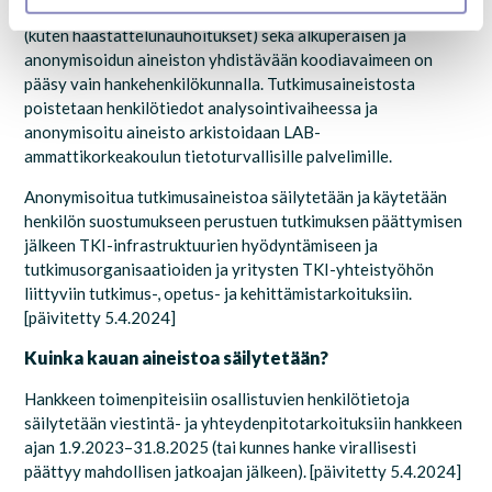
a
Hankkeessa syntyvään alkuperäiseen tutkimusaineistoon
(kuten haastattelunauhoitukset) sekä alkuperäisen ja
anonymisoidun aineiston yhdistävään koodiavaimeen on
pääsy vain hankehenkilökunnalla.
Tutkimusaineistosta
poistetaan henkilötiedot analysointivaiheessa ja
anonymisoitu aineisto arkistoidaan LAB-
ammattikorkeakoulun tietoturvallisille palvelimille.
A
nonymisoitua tutkimusaineistoa säilytetään ja käytetään
henkilön suostumukseen perustuen tutkimuksen päättymisen
jälkeen TKI-infrastruktuurien hyödyntämiseen ja
tutkimusorganisaatioiden ja yritysten TKI-yhteistyöhön
liittyviin tutkimus-, opetus- ja kehittämistarkoituksiin.
[
päivitetty 5.4.2024]
Kuinka kauan aineistoa säilytetään?
Hankkeen toimenpiteisiin osallistuvien henkilötietoja
säilytetään viestintä- ja yhteydenpitotarkoituksiin hankkeen
ajan 1.9.2023–31.8.2025 (tai kunnes hanke virallisesti
päättyy mahdollisen jatkoajan jälkeen).
[
päivitetty 5.4.2024]