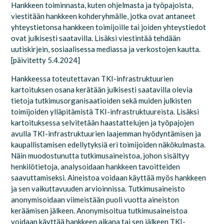
Hankkeen toiminnasta, kuten ohjelmasta ja työpajoista,
viestitään hankkeen kohderyhmälle, jotka ovat antaneet
yhteystietonsa hankkeen toimijoille tai joiden yhteystiedot
ovat julkisesti saatavilla. Lisäksi viestintää tehdään
uutiskirjein, sosiaalisessa mediassa ja verkostojen kautta.
[päivitetty 5.4.2024]
Hankkeessa toteutettavan TKI-infrastruktuurien
kartoituksen osana kerätään julkisesti saatavilla olevia
tietoja tutkimusorganisaatioiden sekä muiden julkisten
toimijoiden ylläpitämistä TKI-infrastruktuureista. Lisäksi
kartoituksessa selvitetään haastattelujen ja työpajojen
avulla TKI-infrastruktuurien laajemman hyödyntämisen ja
kaupallistamisen edellytyksiä eri toimijoiden näkökulmasta.
Näin muodostunutta tutkimusaineistoa, johon sisältyy
henkilötietoja, analysoidaan hankkeen tavoitteiden
saavuttamiseksi. Aineistoa voidaan käyttää myös hankkeen
ja sen vaikuttavuuden arvioinnissa. Tutkimusaineisto
anonymisoidaan viimeistään puoli vuotta aineiston
keräämisen jälkeen. Anonymisoitua tutkimusaineistoa
voidaan käyttää hankkeen aikana tai sen jälkeen
TKI-