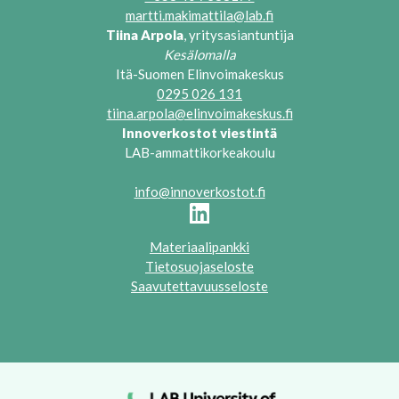
martti.makimattila@lab.fi
Tiina Arpola
, yritysasiantuntija
Kesälomalla
Itä-Suomen Elinvoimakeskus
0295 026 131
tiina.arpola@elinvoimakeskus.fi
Innoverkostot viestintä
LAB-ammattikorkeakoulu
info@innoverkostot.fi
Materiaalipankki
Tietosuojaseloste
Saavutettavuusseloste