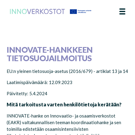
AJANKOHTAISTA
TEEMA
YHTEYSTIEDOT
IN ENGLISH
INNOVATE-HANKKEEN
TIETOSUOJAILMOITUS
EU:n yleinen tietosuoja-asetus (2016/679) - artiklat 13 ja 14
Laatimispäivämäärä: 12.09.2023
Päivitetty: 5.4.2024
Mitä tarkoitusta varten henkilötietoja kerätään?
INNOVATE-hanke on Innovaatio- ja osaamisverkostot
(EAKR) valtakunnallisen teeman koordinaatiohanke
ja sen
toimilla edistetään osaamisintensiivisten