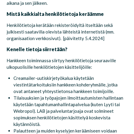
aikana ja sen jälkeen.
Mistä kaikkialta henkilötietoja keräämme
Henkilötietoja kerätään rekisteröidyltä itseltään sekä
julkisesti saatavilla olevista lähteistä internetistä (mm.
organisaation verkkosivut).
[päivitetty
5.4.2024
]
Kenelle tietoja siirretään?
Hankkeen toiminnassa siirtyy henkilötietoja seuraaville
ulkopuolisille henkilötietojen käsittelijöille:
Creamailer-uutiskirjetyökalua käytetään
viestintätarkoituksiin hankkeen kohderyhmälle, jotka
ovat antaneet yhteystietonsa hankkeen toimijoille.
Tilaisuuksien ja työpajojen ilmoittautumisten hallintaan
käytetään tapahtumanhallintapalvelua (kuten Lyyti tai
Webropol). LAB ja palveluntarjoaja ovat solmineet
sopimuksen henkilötietojen käsittelyä koskevista
käytännöistä.
Palautteen ja muiden kyselyjen keräämiseen voidaan