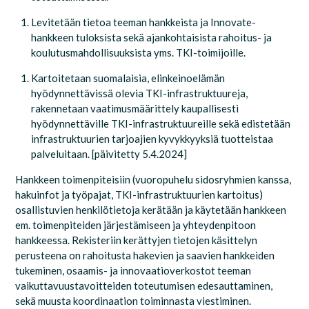
Levitetään tietoa teeman hankkeista ja Innovate-
hankkeen tuloksista sekä ajankohtaisista rahoitus- ja
koulutusmahdollisuuksista yms. TKI-toimijoille.
Kartoitetaan suomalaisia, elinkeinoelämän
hyödynnettävissä olevia TKI-infrastruktuureja,
rakennetaan vaatimusmäärittely kaupallisesti
hyödynnettäville TKI-infrastruktuureille sekä edistetään
infrastruktuurien tarjoajien kyvykkyyksiä tuotteistaa
palveluitaan.
[
päivitetty 5.4.2024
]
Hankkeen toimenpiteisiin (vuoropuhelu sidosryhmien kanssa,
hakuinfot ja työpajat, TKI-infrastruktuurien kartoitus)
osallistuvien henkilötietoja kerätään ja käytetään hankkeen
em. toimenpiteiden järjestämiseen ja yhteydenpitoon
hankkeessa.
Rekisteriin kerättyjen tietojen käsittelyn
perusteena on rahoitusta hakevien ja saavien hankkeiden
tukeminen, osaamis- ja innovaatioverkostot teeman
vaikuttavuustavoitteiden toteutumisen edesauttaminen,
sekä muusta koordinaation toiminnasta viestiminen.