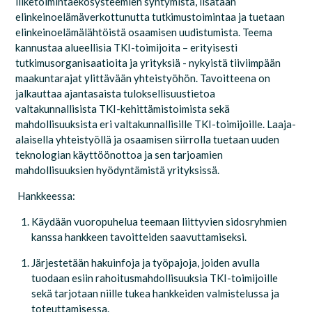
liiketoimintaekosysteemien syntymistä, lisätään
elinkeinoelämäverkottunutta tutkimustoimintaa ja tuetaan
elinkeinoelämälähtöistä osaamisen uudistumista. Teema
kannustaa alueellisia TKI-toimijoita – erityisesti
tutkimusorganisaatioita ja yrityksiä - nykyistä tiiviimpään
maakuntarajat ylittävään yhteistyöhön. Tavoitteena on
jalkauttaa ajantasaista tuloksellisuustietoa
valtakunnallisista TKI-kehittämistoimista sekä
mahdollisuuksista eri valtakunnallisille TKI-toimijoille.
Laaja-
alaisella yhteistyöllä ja osaamisen siirrolla tuetaan uuden
teknologian käyttöönottoa ja sen tarjoamien
mahdollisuuksien hyödyntämistä yrityksissä.
Hankkeessa:
Käydään vuoropuhelua teemaan liittyvien sidosryhmien
kanssa hankkeen tavoitteiden saavuttamiseksi.
Järjestetään hakuinfoja ja työpajoja, joiden avulla
tuodaan esiin rahoitusmahdollisuuksia TKI-toimijoille
sekä tarjotaan niille tukea hankkeiden valmistelussa ja
toteuttamisessa.