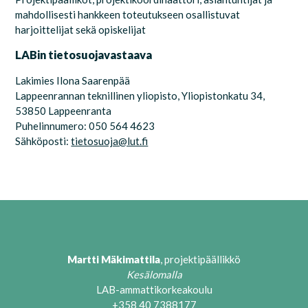
mahdollisesti hankkeen toteutukseen osallistuvat
harjoittelijat sekä
opiskelijat
LABin tietosuojavastaava
Lakimies
Ilona Saarenpää
Lappeenrannan teknillinen yliopisto, Yliopistonkatu 34,
53850 Lappeenranta
Puhelinnumero: 050 564 4623
Sähköposti:
tietosuoja@lut.fi
Martti Mäkimattila
, p
rojektipäällikkö
Kesälomalla
LAB-ammattikorkeakoulu
+358 40 7388177