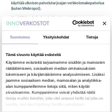
käyttää ulkoisen palvelutarjoajan verkkolomakepalvelua
(kuten Webropol).
Henkilötietoja (esim. nimi ja yhteystiedot,
haastatteluvastaukset) päivitetään ja säilytetään
LAB-
ammattikorkeakoulun laitteilla ja tietojenkäsittelyyn
hyväksytyissä palveluissa.
[
päivitetty 5.4.2024
]
Suostumus
Yksityiskohdat
Tietoja
Haastattelujen litteroinnissa eli kääntämisessä
tekstimuotoon voidaan käyttää palveluntarjoajaa, joka on
sitoutunut henkilötietojen turvalliseen käsittelyyn ja tuhoaa
Tämä sivusto käyttää evästeitä
saamansa äänitekopion litteroinnin jälkeen. [päivitetty
Käytämme evästeitä tarjoamamme sisällön ja mainosten
5.4.2024]
räätälöimiseen, sosiaalisen median ominaisuuksien
tukemiseen ja kävijämäärämme analysoimiseen. Lisäksi
Hankehenkilöstöllä on pääsy hankkeen aikana rekisterin
henkilötietoihin. Tutkimusaineiston osalta vain
jaamme sosiaalisen median, mainosalan ja analytiikka-
hankehenkilökunnalla on pääsy aineistoon, joka sisältää
alan kumppaneillemme tietoja siitä, miten käytät
suorat tunnistetiedot (kuten haastattelunauhoituksiin).
sivustoamme. Kumppanimme voivat yhdistää näitä
Anonymisoitua tutkimusaineistoa voivat käyttää myös muut
tietoja muihin tietoihin, joita olet antanut heille tai joita on
kuin toteuttajan henkilöstö
TKI-infrastruktuurien
kerätty, kun olet käyttänyt heidän palvelujaan.
hyödyntämiseen ja tutkimusorganisaatioiden ja yritysten