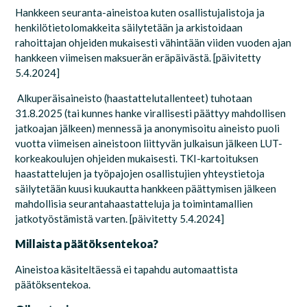
Hankkeen seuranta-aineistoa kuten osallistujalistoja ja
henkilötietolomakkeita säilytetään ja arkistoidaan
rahoittajan ohjeiden mukaisesti vähintään viiden vuoden ajan
hankkeen viimeisen maksuerän eräpäivästä.
[
päivitetty
5.4.2024]
Alkuperäisaineisto (haastattelutallenteet) tuhotaan
31.8.2025
(tai kunnes hanke virallisesti päättyy mahdollisen
jatkoajan jälkeen)
mennessä ja anonymisoitu aineisto puoli
vuotta viimeisen aineistoon liittyvän julkaisun jälkeen LUT-
korkeakoulujen ohjeiden mukaisesti. TKI-kartoituksen
haastattelujen ja työpajojen
osallistujien yhteystietoja
säilytetään kuusi kuukautta hankkeen päättymisen jälkeen
mahdollisia seurantahaastatteluja ja toimintamallien
jatkotyöstämistä varten.
[
päivitetty 5.4.2024]
Millaista päätöksentekoa?
Aineistoa käsiteltäessä ei tapahdu automaattista
päätöksentekoa.