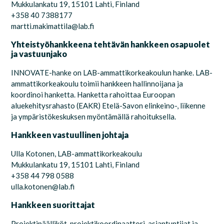
Mukkulankatu 19, 15101 Lahti, Finland
+358 40 7388177
martti.makimattila@lab.fi
Yhteistyöhankkeena tehtävän hankkeen osapuolet
ja vastuunjako
INNOVATE
-hanke on LAB-ammattikorkeakoulun hanke. LAB-
ammattikorkeakoulu toimii hankkeen hallinnoijana ja
koordinoi hanketta. Hanketta rahoittaa E
uroopan
aluekehitys
rahasto
(EAKR) Etelä-Savon elinkeino-, liikenne
ja ympäristökeskuksen
myöntämällä
rahoituksella
.
Hankkeen vastuullinen johtaja
Ulla Kotonen, LAB-ammattikorkeakoulu
Mukkulankatu 19, 15101 Lahti, Finland
+358 44 798 0588
ulla.kotonen@lab.fi
Hankkeen suorittajat
Projektipäälliköt, projektikoordinaattori, asiantuntijat
ja