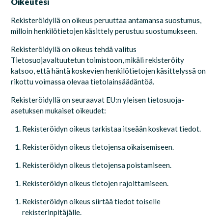
Oikeutesi
Rekisteröidyllä on oikeus peruuttaa antamansa suostumus,
milloin henkilötietojen käsittely perustuu suostumukseen.
Rekisteröidyllä on oikeus tehdä valitus
Tietosuojavaltuutetun toimistoon, mikäli rekisteröity
katsoo, että häntä koskevien henkilötietojen käsittelyssä on
rikottu voimassa olevaa tietolainsäädäntöä.
Rekisteröidyllä on seuraavat EU:n yleisen tietosuoja-
asetuksen mukaiset oikeudet:
Rekisteröidyn oikeus tarkistaa itseään koskevat tiedot.
Rekisteröidyn oikeus tietojensa oikaisemiseen.
Rekisteröidyn oikeus tietojensa poistamiseen.
Rekisteröidyn oikeus tietojen rajoittamiseen.
Rekisteröidyn oikeus siirtää tiedot toiselle
rekisterinpitäjälle.