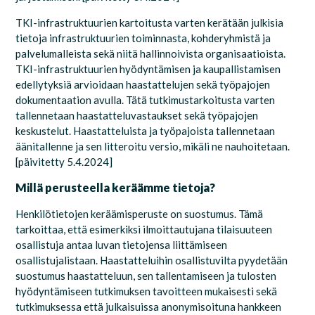
TKI-infrastruktuurien kartoitusta varten kerätään julkisia
tietoja infrastruktuurien toiminnasta, kohderyhmistä ja
palvelumalleista sekä niitä hallinnoivista organisaatioista.
TKI-infrastruktuurien hyödyntämisen ja kaupallistamisen
edellytyksiä arvioidaan haastattelujen sekä työpajojen
dokumentaation avulla. Tätä tutkimustarkoitusta varten
tallennetaan haastatteluvastaukset sekä työpajojen
keskustelut.
Haastatteluista ja työpajoista tallennetaan
äänitallenne ja sen litteroitu versio, mikäli ne nauhoitetaan.
[päivitetty 5.4.2024]
Millä perusteella keräämme tietoja?
H
enkilötietojen keräämisperuste on
suostumus
.
Tämä
tarkoittaa, että esimerkiksi ilmoittautujana tilaisuuteen
osallistuja antaa luvan tietojensa liittämiseen
osallistujalistaan.
Haastatteluihin osallistuvilta pyyd
etään
suostumu
s
haastatteluun, sen tallentamiseen ja tulosten
hyödyntämiseen tutkimuksen tavoitteen mukaisesti sekä
tutkimuksessa
että
julkaisuissa
anonymisoituna
hankkeen