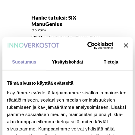
Hanke tutuksi: SIX
ManuGenius
8.6.2026
SIX ManuGenius hanke - Generatiivisen
tekoälyn rooli valmistavan teollisuuden
kaksoissiirtymässä
Suostumus
Yksityiskohdat
Tietoja
Tämä sivusto käyttää evästeitä
Käytämme evästeitä tarjoamamme sisällön ja mainosten
räätälöimiseen, sosiaalisen median ominaisuuksien
tukemiseen ja kävijämäärämme analysoimiseen. Lisäksi
Hanke tutuksi: DroSense
jaamme sosiaalisen median, mainosalan ja analytiikka-
20.5.2026
alan kumppaneillemme tietoja siitä, miten käytät
DroSense-hankkeen tavoitteena on
sivustoamme. Kumppanimme voivat yhdistää näitä
luoda vahva droonialan