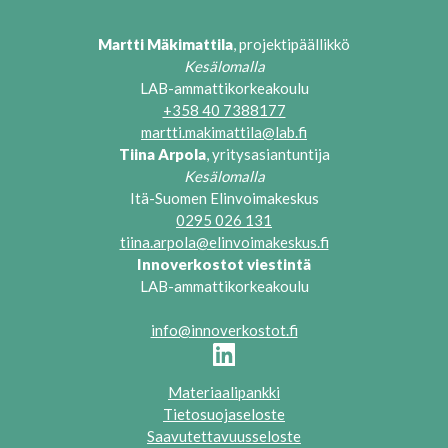
Martti Mäkimattila
, p
rojektipäällikkö
Kesälomalla
LAB-ammattikorkeakoulu
+358 40 7388177
martti.makimattila@lab.fi
Tiina Arpola
, yritysasiantuntija
Kesälomalla
Itä-Suomen Elinvoimakeskus
0295 026 131
tiina.arpola@elinvoimakeskus.fi
Innoverkostot viestintä
LAB-ammattikorkeakoulu
info@innoverkostot.fi
Materiaalipankki
Tietosuojaseloste
Saavutettavuusseloste