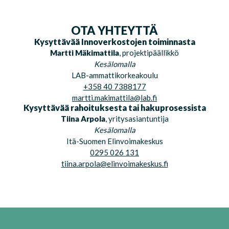
OTA YHTEYTTÄ
Kysyttävää Innoverkostojen toiminnasta
Martti Mäkimattila
, p
rojektipäällikkö
Kesälomalla
LAB-ammattikorkeakoulu
+358 40 7388177
martti.makimattila@lab.fi
Kysyttävää rahoituksesta tai hakuprosessista
Tiina Arpola
, yritysasiantuntija
Kesälomalla
Itä-Suomen Elinvoimakeskus
0295 026 131
tiina.arpola@elinvoimakeskus.fi