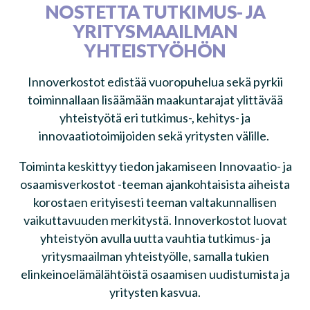
NOSTETTA TUTKIMUS- JA
YRITYSMAAILMAN
YHTEISTYÖHÖN
Innoverkostot edistää vuoropuhelua sekä pyrkii
toiminnallaan lisäämään maakuntarajat ylittävää
yhteistyötä eri tutkimus-, kehitys- ja
innovaatiotoimijoiden sekä yritysten välille.
Toiminta keskittyy tiedon jakamiseen Innovaatio- ja
osaamisverkostot -teeman ajankohtaisista aiheista
korostaen erityisesti teeman valtakunnallisen
vaikuttavuuden merkitystä. Innoverkostot luovat
yhteistyön avulla uutta vauhtia tutkimus- ja
yritysmaailman yhteistyölle, samalla tukien
elinkeinoelämälähtöistä osaamisen uudistumista ja
yritysten kasvua.