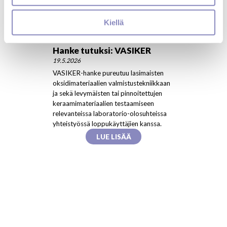
n
t
Kiellä
a
Hanke tutuksi: VASIKER
19.5.2026
VASIKER-hanke pureutuu lasimaisten
oksidimateriaalien valmistustekniikkaan
ja sekä levymäisten tai pinnoitettujen
keraamimateriaalien testaamiseen
relevanteissa laboratorio-olosuhteissa
yhteistyössä loppukäyttäjien kanssa.
LUE LISÄÄ