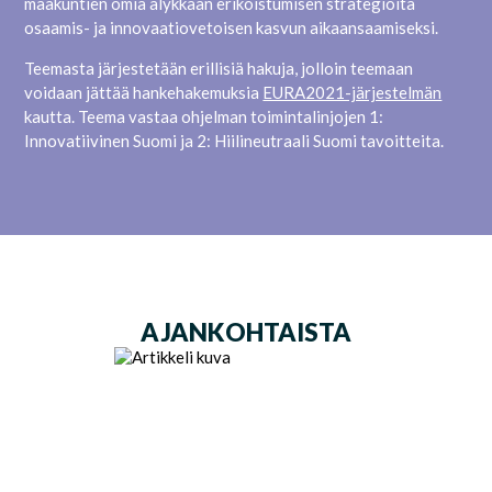
maakuntien omia älykkään erikoistumisen strategioita
osaamis- ja innovaatiovetoisen kasvun aikaansaamiseksi.
Teemasta järjestetään erillisiä hakuja, jolloin teemaan
voidaan jättää hankehakemuksia
EURA2021-järjestelmän
kautta
.
Teema vastaa ohjelman toimintalinjojen 1:
Innovatiivinen Suomi ja 2: Hiilineutraali Suomi tavoitteita.
AJANKOHTAISTA