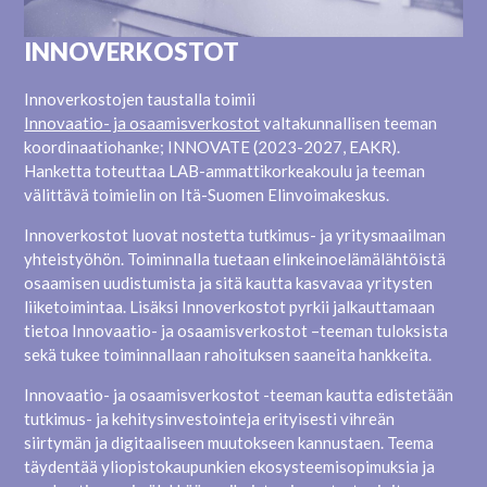
INNOVERKOSTOT
Innoverkostojen taustalla toimii
Innovaatio- ja osaamisverkostot
valtakunnallisen teeman
koordinaatiohanke; INNOVATE (2023-2027, EAKR).
Hanketta toteuttaa LAB-ammattikorkeakoulu ja teeman
välittävä toimielin on Itä-Suomen Elinvoimakeskus.
Innoverkostot luovat nostetta tutkimus- ja yritysmaailman
yhteistyöhön. Toiminnalla tuetaan elinkeinoelämälähtöistä
osaamisen uudistumista ja sitä kautta kasvavaa yritysten
liiketoimintaa. Lisäksi Innoverkostot pyrkii jalkauttamaan
tietoa Innovaatio- ja osaamisverkostot –teeman tuloksista
sekä tukee toiminnallaan rahoituksen saaneita hankkeita.
Innovaatio- ja osaamisverkostot -teeman kautta edistetään
tutkimus- ja kehitysinvestointeja erityisesti vihreän
siirtymän ja digitaaliseen muutokseen kannustaen. Teema
täydentää yliopistokaupunkien ekosysteemisopimuksia ja