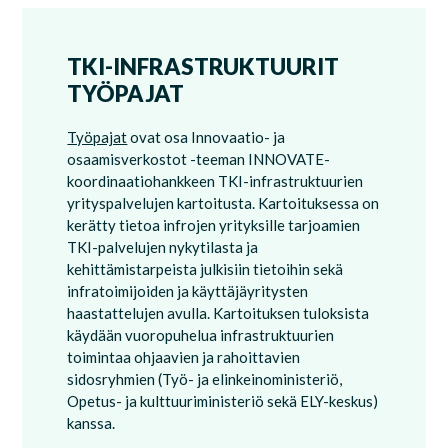
TKI-INFRASTRUKTUURIT
TYÖPAJAT
Työpajat
ovat osa Innovaatio- ja
osaamisverkostot -teeman INNOVATE-
koordinaatiohankkeen TKI-infrastruktuurien
yrityspalvelujen kartoitusta. Kartoituksessa on
kerätty tietoa infrojen yrityksille tarjoamien
TKI-palvelujen nykytilasta ja
kehittämistarpeista julkisiin tietoihin sekä
infratoimijoiden ja käyttäjäyritysten
haastattelujen avulla. Kartoituksen tuloksista
käydään vuoropuhelua infrastruktuurien
toimintaa ohjaavien ja rahoittavien
sidosryhmien (Työ- ja elinkeinoministeriö,
Opetus- ja kulttuuriministeriö sekä ELY-keskus)
kanssa.