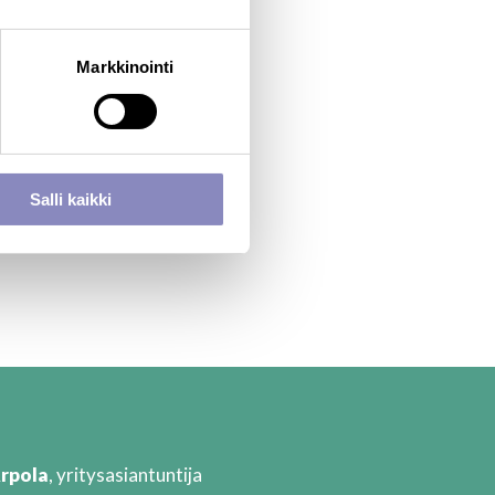
2023 ja sitä toteuttaa
nne- ja
Markkinointi
ä TKI-toimijoiden sekä
en syntymistä.
 ja osaamisverkostot –
Salli kaikki
ta aiheista.
n. Koordinaatiohankkeen
Arpola
, yritysasiantuntija