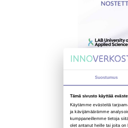
Suostumus
INNOVE
Tämä sivusto käyttää eväste
KOORDI
Käytämme evästeitä tarjoama
ja kävijämäärämme analysoim
kumppaneillemme tietoja siitä
Innoverkostojen taustal
olet antanut heille tai joita o