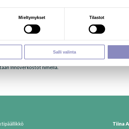
OVATE. Koordinaatiohanke aloitti toimintansa syyskuuussa 
 Teeman välittävä toimielin on Etelä-Savon Elinkeino-, liike
Mieltymykset
Tilastot
n lisätä vuoropuhelua ja maakuntarajat ylittävää yhteistyöt
altaan edistää osaamisintensiivisten liiketoimintaekosysteemi
eksi rakentui Innoverkostot, joka kokoaa alleen Innovaatio-
Salli valinta
a toiminta keskittyy tiedon jakamiseen teeman ajankohtaisis
innallaan nostetta tutkimus- ja yritysmaailman yhteistyöhö
etaan Innoverkostot nimellä.
ktipäällikkö
Tiina 