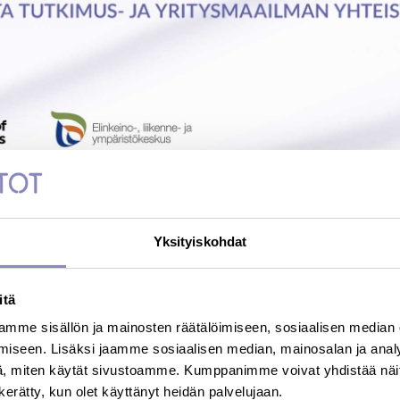
Yksityiskohdat
RKOSTOJEN TAUSTALL
itä
NAATIOHANKE
mme sisällön ja mainosten räätälöimiseen, sosiaalisen median
iseen. Lisäksi jaamme sosiaalisen median, mainosalan ja analy
, miten käytät sivustoamme. Kumppanimme voivat yhdistää näitä t
la toimii Innovaatio- ja osaamisverkostot valtakunnallisen 
n kerätty, kun olet käyttänyt heidän palvelujaan.