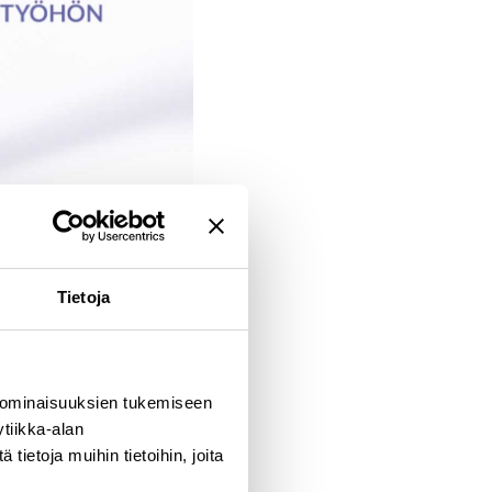
Tietoja
A
 ominaisuuksien tukemiseen
tiikka-alan
ietoja muihin tietoihin, joita
teeman