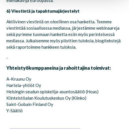
edelläkävijä Euroopassa.
6) Viestintä ja tapahtumajärjestelyt
Aktiivinen viestintä on oleellinen osa hanketta. Teemme
viestintää sosiaalisessa mediassa, järjestämme webinaareja
sekä pyrimme tuomaan hanketta esiin myös perinteisessä
mediassa. Julkaisemme myös pilottien tuloksia, blogitekstejä
sekä raportoimme hankkeen tuloksia.
-
Yhteistyökumppaneina ja rahoittajina toimivat:
A-Kruunu Oy
Hartela-yhtiöt Oy
Helsingin seudun opiskelija-asuntosäätiö (Hoas)
Kiinteistöalan Koulutuskeskus Oy (Kiinko)
Saint-Gobain Finland Oy
Y-Säätiö