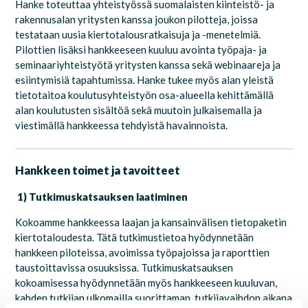
Hanke toteuttaa yhteistyössä suomalaisten kiinteistö- ja
rakennusalan yritysten kanssa joukon pilotteja, joissa
testataan uusia kiertotalousratkaisuja ja -menetelmiä.
Pilottien lisäksi hankkeeseen kuuluu avointa työpaja- ja
seminaariyhteistyötä yritysten kanssa sekä webinaareja ja
esiintymisiä tapahtumissa. Hanke tukee myös alan yleistä
tietotaitoa koulutusyhteistyön osa-alueella kehittämällä
alan koulutusten sisältöä sekä muutoin julkaisemalla ja
viestimällä hankkeessa tehdyistä havainnoista.
Hankkeen toimet ja tavoitteet
1) Tutkimuskatsauksen laatiminen
Kokoamme hankkeessa laajan ja kansainvälisen tietopaketin
kiertotaloudesta. Tätä tutkimustietoa hyödynnetään
hankkeen piloteissa, avoimissa työpajoissa ja raporttien
taustoittavissa osuuksissa. Tutkimuskatsauksen
kokoamisessa hyödynnetään myös hankkeeseen kuuluvan,
kahden tutkijan ulkomailla suorittaman, tutkijavaihdon aikana