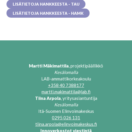
LISÄTIETOJA HANKKEESTA - TAU
LISÄTIETOJA HANKKEESTA - HAMK
Martti Mäkimattila
, p
rojektipäällikkö
Kesälomalla
LAB-ammattikorkeakoulu
+358 40 7388177
martti.makimattila@lab.fi
Tiina Arpola
, yritysasiantuntija
Kesälomalla
Itä-Suomen Elinvoimakeskus
0295 026 131
tiina.arpola@elinvoimakeskus.fi
Innoverkostot viestintä