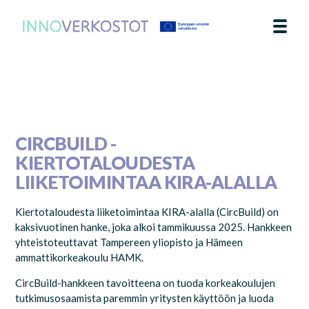
AJANKOHTAISTA
TEEMA
YHTEYSTIEDOT
IN ENGLISH
CIRCBUILD -
KIERTOTALOUDESTA
LIIKETOIMINTAA KIRA-ALALLA
Kiertotaloudesta liiketoimintaa KIRA-alalla (CircBuild) on
kaksivuotinen hanke, joka alkoi tammikuussa 2025. Hankkeen
yhteistoteuttavat Tampereen yliopisto ja Hämeen
ammattikorkeakoulu HAMK.
CircBuild-hankkeen tavoitteena on tuoda korkeakoulujen
tutkimusosaamista paremmin yritysten käyttöön ja luoda