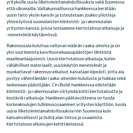
yrityksille uusia liiketoimintamahdollisuuksia sekä Suomessa
että ulkomailla. Valtakunnallisessa hankkeessa kerätään
uusin tieto yksiin kansiin ja toteutetaan joukko pilotteja
yhteistyössä suomalaisten kiinteistö- ja rakennusalan
yritysten kanssa, joissa testaamme kiertotalousratkaisuja ja
-menetelmiä käytännössä.
Rakennusala kuluttaa valtavan määrän raaka-aineita ja on
yksi suurimmista kasvihuonekaasupäästöjen lähteistä
maailmanlaajuisesti. Uusia kiertotalousratkaisuja, kuten
vähähiiliset materiaalit, uusiokäytön menetelmät ja
muokattavat rakennusratkaisut, kaivataan kipeästi, jotta ala
pystyy vähentämään raaka-aineiden kulutusta ja hukkaa sekä
laskemaan päästöjään. CircBuild-hankkeessa edistetään
kiinteistö- ja rakennusalan siirtymää kohti kiertotaloutta ja
kestäviä ratkaisuja. Hankkeen päätavoitteena on tuoda
korkeakoulujen tutkimusosaaminen yritysten käyttöön, luoda
uusia liiketoimintamahdollisuuksia niin Suomessa kuin
kansainvälisesti ja lisätä alan tietoa ja osaamista
kiertotalousratkaisujen kehittämisessä.