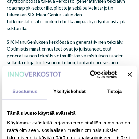
käyttöönotossa tukeva verkosto, generatiivisen tekoälyn
roadmap pk-sektorille, pilotteja sekä palvelutarjotin
tukemaan SIX ManuGenius -alueiden
tutkimuslaboratorioiden tehokkaampaa hyödyntämistä pk-
sektorilla.
SIX ManuGeniuksen keskiössä on generatiivinen tekoäly.
Optimistisimmat ennusteet ovat jo julistaneet, että
generatiivinen tekoäly voi mullistaa valmistuksen tuoden
selkeitä etuja tuotesuunnitteluun, tuotantoprosessien
optimointiin, vihreään valmistukseen,
dokumentaatiohallintaan ja jopa kompleksisten
alihankintaketjujen kokonaisvaltaiseen hallintaan. Parhaassa
tapauksessa tällä saadaan Suomeen kilpailuetuja ja
Suostumus
Yksityiskohdat
Tietoja
vihreämpää valmistusta. Generatiivinen tekoäly ja sen
hyödyntämispotentiaalit ja riskit ovat kuitenkin osittain
tuntemattomia. Pk-sektori tarvitsee soveltavaa tutkimusta,
Tämä sivusto käyttää evästeitä
jotta voi ottaa ensiaskelia generatiivisen tekoälyn
Käytämme evästeitä tarjoamamme sisällön ja mainosten
hyödyntämiseen omassa toiminnassa.
räätälöimiseen, sosiaalisen median ominaisuuksien
SIX ManuGenius tuo yhteen Tampereen
tukemiseen ja kävijämäärämme analysoimiseen. Lisäksi