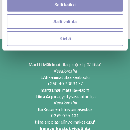
v
teemu.virtanen@seamk.fi
Salli kaikki
a
l
Salli valinta
i
n
t
Kiellä
a
Martti Mäkimattila
, p
rojektipäällikkö
Kesälomalla
LAB-ammattikorkeakoulu
+358 40 7388177
martti.makimattila@lab.fi
Tiina Arpola
, yritysasiantuntija
Kesälomalla
Itä-Suomen Elinvoimakeskus
0295 026 131
tiina.arpola@elinvoimakeskus.fi
Innoverkostot viestintä