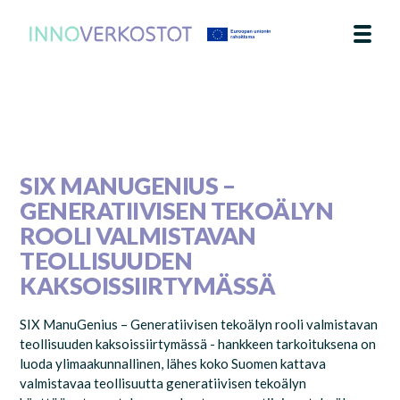
AJANKOHTAISTA
TEEMA
YHTEYSTIEDOT
IN ENGLISH
SIX MANUGENIUS –
GENERATIIVISEN TEKOÄLYN
ROOLI VALMISTAVAN
TEOLLISUUDEN
KAKSOISSIIRTYMÄSSÄ
SIX ManuGenius – Generatiivisen tekoälyn rooli valmistavan
teollisuuden kaksoissiirtymässä - hankkeen tarkoituksena on
luoda ylimaakunnallinen, lähes koko Suomen kattava
valmistavaa teollisuutta generatiivisen tekoälyn